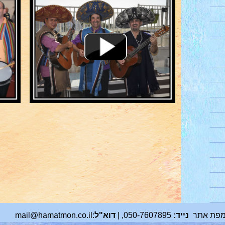
פת אתר
נייד:
050-7607895
, |
דוא"ל
:
mail@hamatmon.co.il