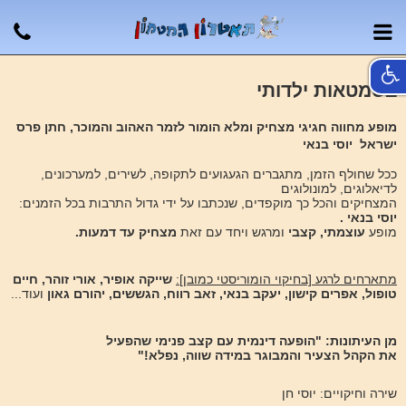
בסמטאות ילדותי
מופע מחווה חגיגי
מצחיק ומלא הומור
לזמר האהוב והמוכר, חתן פרס
ישראל יוסי בנאי
ככל שחולף הזמן, מתגברים הגעגועים לתקופה, לשירים, למערכונים,
לדיאלוגים, למונולוגים
המצחיקים והכל כך מוקפדים, שנכתבו על ידי גדול התרבות בכל הזמנים:
יוסי בנאי .
מופע
עוצמתי, קצבי
ומרגש ויחד עם זאת
מצחיק עד דמעות.
מתארחים לרגע [בחיקוי הומוריסטי כמובן]:
שייקה אופיר, אורי זוהר, חיים
טופול, אפרים קישון, יעקב בנאי, זאב רווח, הגששים, יהורם גאון
ועוד...
מן העיתונות: "הופעה דינמית עם קצב פנימי שהפעיל
את הקהל הצעיר והמבוגר במידה שווה, נפלא!"
שירה וחיקויים: יוסי חן